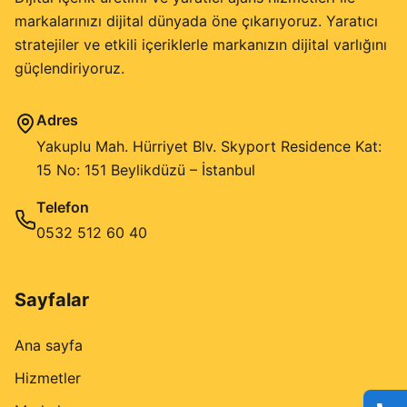
markalarınızı dijital dünyada öne çıkarıyoruz. Yaratıcı
stratejiler ve etkili içeriklerle markanızın dijital varlığını
güçlendiriyoruz.
Adres
Yakuplu Mah. Hürriyet Blv. Skyport Residence Kat:
15 No: 151 Beylikdüzü – İstanbul
Telefon
0532 512 60 40
Sayfalar
Ana sayfa
Hizmetler