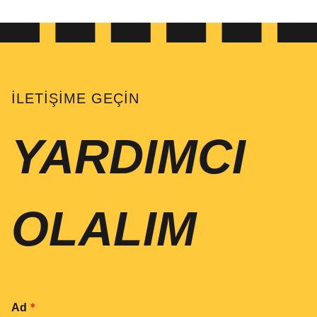
İLETIŞIME GEÇIN
YARDIMCI
OLALIM
*
Ad