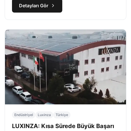
kanallarını B2B satış dinamiklerine uygun şekilde
Detayları Gör
alıcıların erişimine açtık.
Endüstriyel
Luxinza
Türkiye
LUXINZA: Kısa Sürede Büyük Başarı