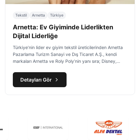
Tekstil
Arnetta
Türkiye
Arnetta: Ev Giyiminde Liderlikten
Dijital Liderliğe
Türkiye’nin lider ev giyim tekstil üreticilerinden Arnetta
Pazarlama Turizm Sanayi ve Dış Ticaret A.Ş., kendi
markaları Arnetta ve Roly Poly’nin yanı sıra; Disney,
Warner Bros, Looney Tunes, Marvel, DC, Fenerbahçe,
Galatasaray, Beşiktaş, U.S. Polo Assn, Pierre Cardin gibi
Detayları Gör
dünya çapında güçlü lisanslı markaları bünyesinde
barındırmaktadır.