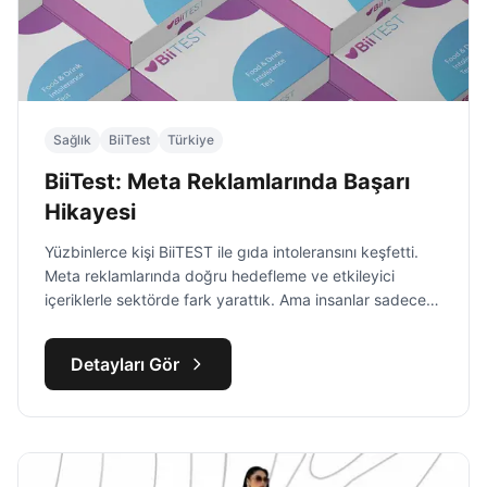
Sağlık
BiiTest
Türkiye
BiiTest: Meta Reklamlarında Başarı
Hikayesi
Yüzbinlerce kişi BiiTEST ile gıda intoleransını keşfetti.
Meta reklamlarında doğru hedefleme ve etkileyici
içeriklerle sektörde fark yarattık. Ama insanlar sadece
bir test almadı, yaşamlarını değiştirecek bir adım attı.
Peki bu dönüşümü nasıl başardık?
Detayları Gör