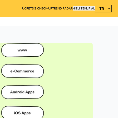
ÜCRETSİZ CHECK-UP
TREND RADAR
HIZLI TEKLİF AL