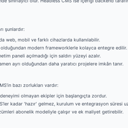
inde sınırlayıcı olur. Headless CMS ise içeriği backend tarafı
ı şunlardır:
a web, mobil ve farklı cihazlarda kullanılabilir.
z olduğundan modern frameworklerle kolayca entegre edilir.
tim paneli açılmadığı için saldırı yüzeyi azalır.
amen ayrı olduğundan daha yaratıcı projelere imkân tanır.
S’in bazı zorlukları vardır:
e deneyimi olmayan ekipler için başlangıçta zordur.
ler kadar 'hazır' gelmez, kurulum ve entegrasyon süresi uz
leri abonelik modeliyle çalışır ve ek maliyet getirebilir.