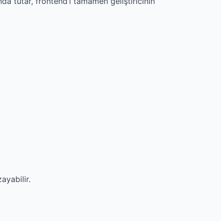
nda tutar, frontend’i tamamen geliştiricinin
ayabilir.