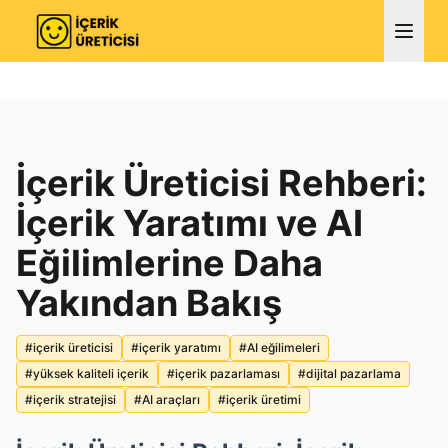
İçerik Üreticisi Rehberi:
İçerik Yaratımı ve AI
Eğilimlerine Daha
Yakından Bakış
#
içerik üreticisi
#
içerik yaratımı
#
AI eğilimeleri
#
yüksek kaliteli içerik
#
içerik pazarlaması
#
dijital pazarlama
#
içerik stratejisi
#
AI araçları
#
içerik üretimi